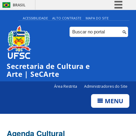
BRASIL
Simplifique!
ACESSIBILIDADE
ALTO CONTRASTE
MAPA DO SITE
Comunica BR
Participe
Acesso à informação
Legislação
Secretaria de Cultura e
Canais
Arte | SeCArte
Área Restrita
Administradores do Site
MENU
Agenda Cultural