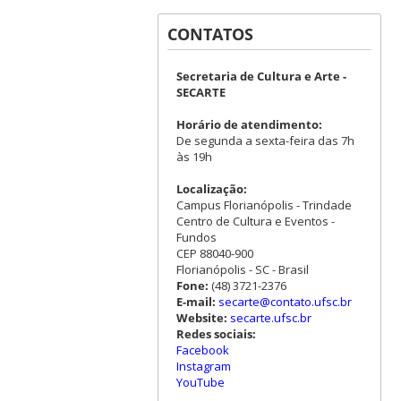
CONTATOS
Secretaria de Cultura e Arte -
SECARTE
Horário de atendimento:
De segunda a sexta-feira das 7h
às 19h
Localização:
Campus Florianópolis - Trindade
Centro de Cultura e Eventos -
Fundos
CEP 88040-900
Florianópolis - SC - Brasil
Fone:
(48) 3721-2376
E-mail:
secarte@contato.ufsc.br
Website:
secarte.ufsc.br
Redes sociais:
Facebook
Instagram
YouTube