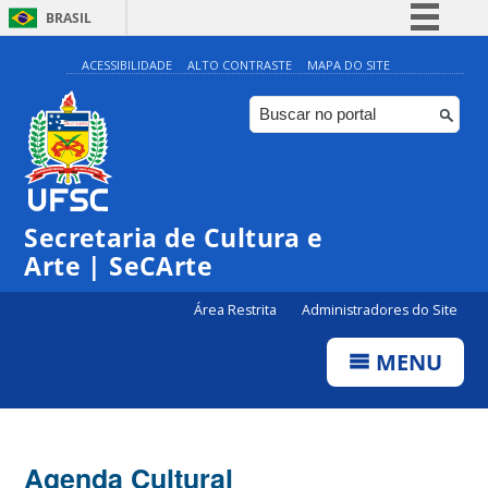
BRASIL
Simplifique!
ACESSIBILIDADE
ALTO CONTRASTE
MAPA DO SITE
Comunica BR
Participe
Acesso à informação
Legislação
Secretaria de Cultura e
Canais
Arte | SeCArte
Área Restrita
Administradores do Site
MENU
Agenda Cultural