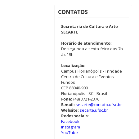
CONTATOS
Secretaria de Cultura e Arte -
SECARTE
Horário de atendimento:
De segunda a sexta-feira das 7h
às 19h
Localização:
Campus Florianópolis - Trindade
Centro de Cultura e Eventos -
Fundos
CEP 88040-900
Florianópolis - SC - Brasil
Fone:
(48) 3721-2376
E-mail:
secarte@contato.ufsc.br
Website:
secarte.ufsc.br
Redes sociais:
Facebook
Instagram
YouTube