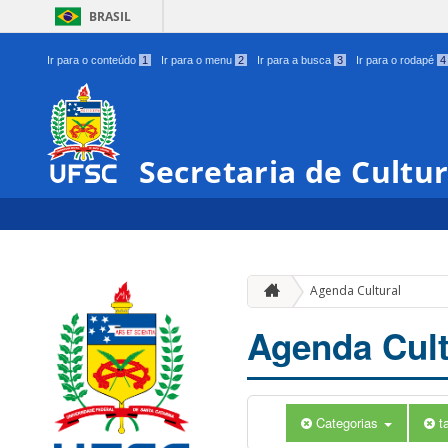
BRASIL
Ir para o conteúdo
1
Ir para o menu
2
Ir para a busca
3
Ir para o rodapé
4
Secretaria de Cultu
Agenda Cultural
Agenda Cult
Categorias
t