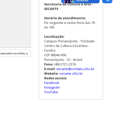
Secretaria de Cultura e Arte -
SECARTE
Horário de atendimento:
De segunda a sexta-feira das 7h
às 19h
Localização:
Campus Florianópolis - Trindade
Centro de Cultura e Eventos -
Fundos
calendário escolhido
CEP 88040-900
Florianópolis - SC - Brasil
Fone:
(48) 3721-2376
E-mail:
secarte@contato.ufsc.br
Website:
secarte.ufsc.br
Redes sociais:
Facebook
Instagram
YouTube