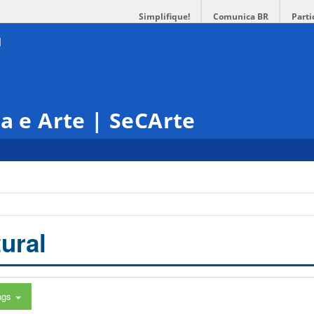
Simplifique!
Comunica BR
Parti
ra e Arte | SeCArte
ural
ags