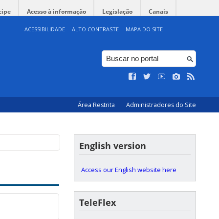
cipe
Acesso à informação
Legislação
Canais
ACESSIBILIDADE
ALTO CONTRASTE
MAPA DO SITE
Área Restrita
Administradores do Site
English version
Access our English website here
TeleFlex