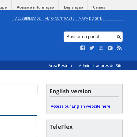
cipe
Acesso à informação
Legislação
Canais
ACESSIBILIDADE
ALTO CONTRASTE
MAPA DO SITE
Área Restrita
Administradores do Site
English version
Access our English website here
TeleFlex