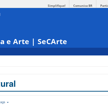
Simplifique!
Comunica BR
Parti
ra e Arte | SeCArte
ural
tags