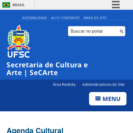
BRASIL
Simplifique!
ACESSIBILIDADE
ALTO CONTRASTE
MAPA DO SITE
Comunica BR
Participe
Acesso à informação
0:00
Legislação
Secretaria de Cultura e
1:00
Canais
Arte | SeCArte
2:00
Área Restrita
Administradores do Site
MENU
3:00
4:00
Agenda Cultural