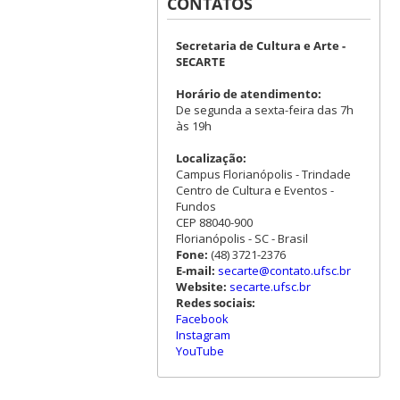
CONTATOS
Secretaria de Cultura e Arte -
SECARTE
Horário de atendimento:
De segunda a sexta-feira das 7h
às 19h
Localização:
Campus Florianópolis - Trindade
Centro de Cultura e Eventos -
Fundos
CEP 88040-900
Florianópolis - SC - Brasil
Fone:
(48) 3721-2376
E-mail:
secarte@contato.ufsc.br
Website:
secarte.ufsc.br
Redes sociais:
Facebook
Instagram
YouTube