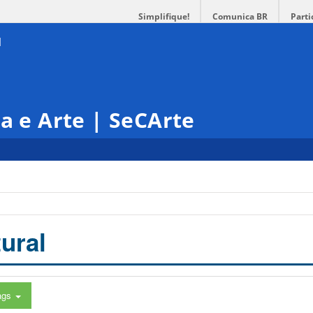
Simplifique!
Comunica BR
Parti
ra e Arte | SeCArte
ural
ags