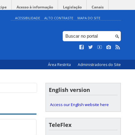
cipe
Acesso à informação
Legislação
Canais
ACESSIBILIDADE
ALTO CONTRASTE
MAPA DO SITE
Área Restrita
Administradores do Site
English version
Access our English website here
TeleFlex