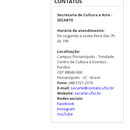
CONTATOS
Secretaria de Cultura e Arte -
SECARTE
Horário de atendimento:
De segunda a sexta-feira das 7h
às 19h
Localização:
Campus Florianópolis - Trindade
Centro de Cultura e Eventos -
Fundos
CEP 88040-900
Florianópolis - SC - Brasil
Fone:
(48) 3721-2376
E-mail:
secarte@contato.ufsc.br
Website:
secarte.ufsc.br
Redes sociais:
Facebook
Instagram
YouTube