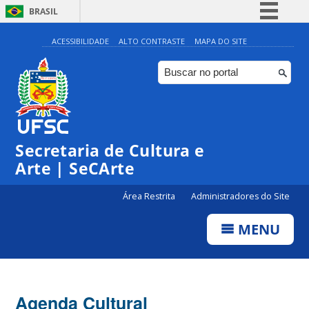
BRASIL
Simplifique!
ACESSIBILIDADE
ALTO CONTRASTE
MAPA DO SITE
Comunica BR
Participe
Acesso à informação
0:00
Legislação
Secretaria de Cultura e
1:00
Canais
Arte | SeCArte
2:00
Área Restrita
Administradores do Site
MENU
3:00
4:00
Agenda Cultural