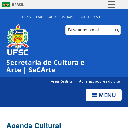
BRASIL
Simplifique!
ACESSIBILIDADE
ALTO CONTRASTE
MAPA DO SITE
Comunica BR
Participe
Acesso à informação
0:00
Legislação
Secretaria de Cultura e
1:00
Canais
Arte | SeCArte
2:00
Área Restrita
Administradores do Site
MENU
3:00
4:00
Agenda Cultural