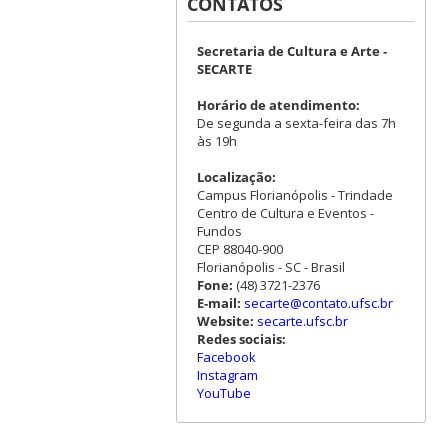
CONTATOS
Secretaria de Cultura e Arte -
SECARTE
Horário de atendimento:
De segunda a sexta-feira das 7h
às 19h
Localização:
Campus Florianópolis - Trindade
Centro de Cultura e Eventos -
Fundos
CEP 88040-900
Florianópolis - SC - Brasil
Fone:
(48) 3721-2376
E-mail:
secarte@contato.ufsc.br
Website:
secarte.ufsc.br
Redes sociais:
Facebook
Instagram
YouTube