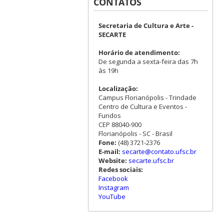
CONTATOS
Secretaria de Cultura e Arte -
SECARTE
Horário de atendimento:
De segunda a sexta-feira das 7h
às 19h
Localização:
Campus Florianópolis - Trindade
Centro de Cultura e Eventos -
Fundos
CEP 88040-900
Florianópolis - SC - Brasil
Fone:
(48) 3721-2376
E-mail:
secarte@contato.ufsc.br
Website:
secarte.ufsc.br
Redes sociais:
Facebook
Instagram
YouTube