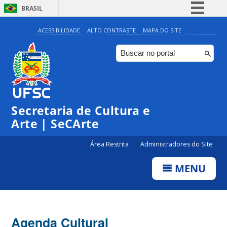
BRASIL
Simplifique!
ACESSIBILIDADE
ALTO CONTRASTE
MAPA DO SITE
Comunica BR
Participe
Acesso à informação
0:00
Legislação
Secretaria de Cultura e
1:00
Canais
Arte | SeCArte
2:00
Área Restrita
Administradores do Site
MENU
3:00
4:00
Agenda Cultural