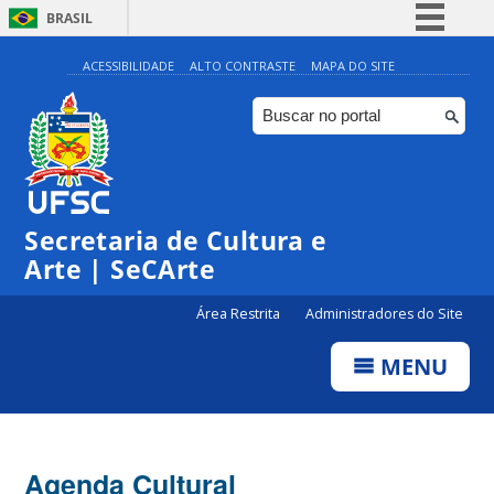
BRASIL
Simplifique!
ACESSIBILIDADE
ALTO CONTRASTE
MAPA DO SITE
Comunica BR
Participe
Acesso à informação
0:00
Legislação
Secretaria de Cultura e
1:00
Canais
Arte | SeCArte
2:00
Área Restrita
Administradores do Site
MENU
3:00
4:00
Agenda Cultural