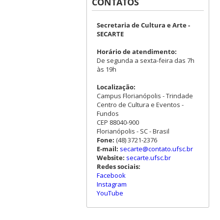
CONTATOS
Secretaria de Cultura e Arte -
SECARTE
Horário de atendimento:
De segunda a sexta-feira das 7h
às 19h
Localização:
Campus Florianópolis - Trindade
Centro de Cultura e Eventos -
Fundos
CEP 88040-900
Florianópolis - SC - Brasil
Fone:
(48) 3721-2376
E-mail:
secarte@contato.ufsc.br
Website:
secarte.ufsc.br
Redes sociais:
Facebook
Instagram
YouTube