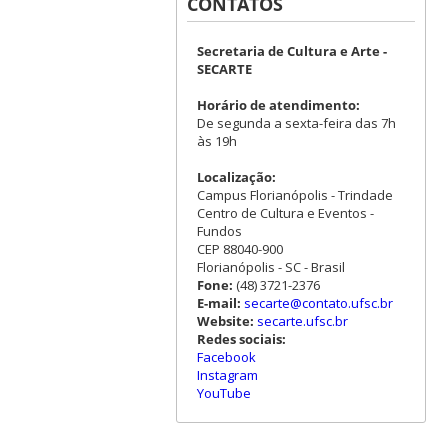
CONTATOS
Secretaria de Cultura e Arte -
SECARTE
Horário de atendimento:
De segunda a sexta-feira das 7h
às 19h
Localização:
Campus Florianópolis - Trindade
Centro de Cultura e Eventos -
Fundos
CEP 88040-900
Florianópolis - SC - Brasil
Fone:
(48) 3721-2376
E-mail:
secarte@contato.ufsc.br
Website:
secarte.ufsc.br
Redes sociais:
Facebook
Instagram
YouTube