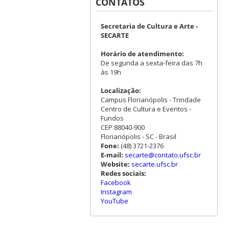
CONTATOS
Secretaria de Cultura e Arte -
SECARTE
Horário de atendimento:
De segunda a sexta-feira das 7h
às 19h
Localização:
Campus Florianópolis - Trindade
Centro de Cultura e Eventos -
Fundos
CEP 88040-900
Florianópolis - SC - Brasil
Fone:
(48) 3721-2376
E-mail:
secarte@contato.ufsc.br
Website:
secarte.ufsc.br
Redes sociais:
Facebook
Instagram
YouTube