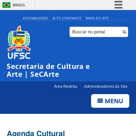
BRASIL
Simplifique!
ACESSIBILIDADE
ALTO CONTRASTE
MAPA DO SITE
Comunica BR
Participe
Acesso à informação
0:00
Legislação
Secretaria de Cultura e
1:00
Canais
Arte | SeCArte
2:00
Área Restrita
Administradores do Site
MENU
3:00
4:00
Agenda Cultural