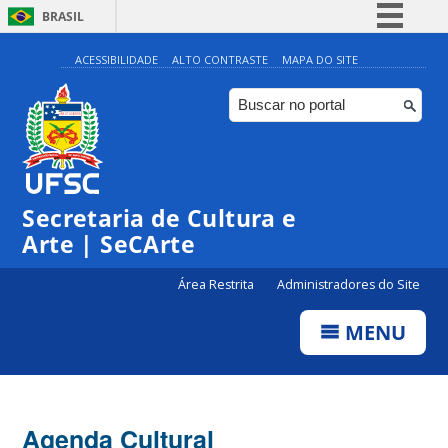
BRASIL
Simplifique!
ACESSIBILIDADE
ALTO CONTRASTE
MAPA DO SITE
Comunica BR
Participe
Acesso à informação
Legislação
Secretaria de Cultura e
Canais
Arte | SeCArte
Área Restrita
Administradores do Site
MENU
Agenda Cultural