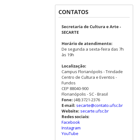
CONTATOS
Secretaria de Cultura e Arte -
SECARTE
Horário de atendimento:
De segunda a sexta-feira das 7h
às 19h
Localização:
Campus Florianópolis - Trindade
Centro de Cultura e Eventos -
Fundos
CEP 88040-900
Florianópolis - SC - Brasil
Fone:
(48) 3721-2376
E-mail:
secarte@contato.ufsc.br
Website:
secarte.ufsc.br
Redes sociais:
Facebook
Instagram
YouTube