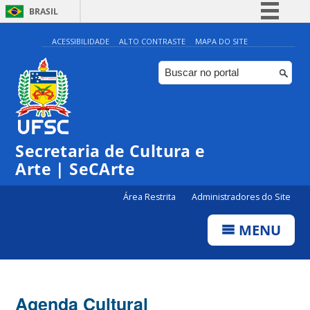
BRASIL
Simplifique!
ACESSIBILIDADE
ALTO CONTRASTE
MAPA DO SITE
Comunica BR
Participe
Acesso à informação
Legislação
Secretaria de Cultura e
Canais
Arte | SeCArte
Área Restrita
Administradores do Site
MENU
Agenda Cultural