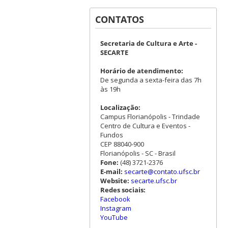
CONTATOS
Secretaria de Cultura e Arte -
SECARTE
Horário de atendimento:
De segunda a sexta-feira das 7h
às 19h
Localização:
Campus Florianópolis - Trindade
Centro de Cultura e Eventos -
Fundos
CEP 88040-900
Florianópolis - SC - Brasil
Fone:
(48) 3721-2376
E-mail:
secarte@contato.ufsc.br
Website:
secarte.ufsc.br
Redes sociais:
Facebook
Instagram
YouTube