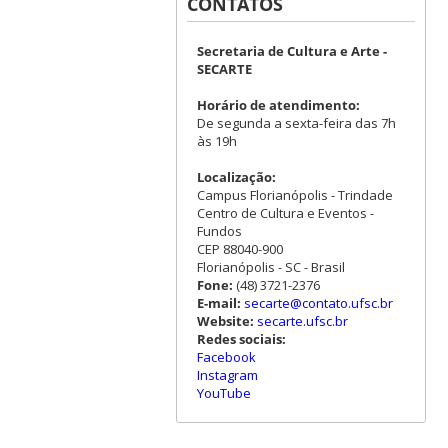
CONTATOS
Secretaria de Cultura e Arte -
SECARTE
Horário de atendimento:
De segunda a sexta-feira das 7h
às 19h
Localização:
Campus Florianópolis - Trindade
Centro de Cultura e Eventos -
Fundos
CEP 88040-900
Florianópolis - SC - Brasil
Fone:
(48) 3721-2376
E-mail:
secarte@contato.ufsc.br
Website:
secarte.ufsc.br
Redes sociais:
Facebook
Instagram
YouTube