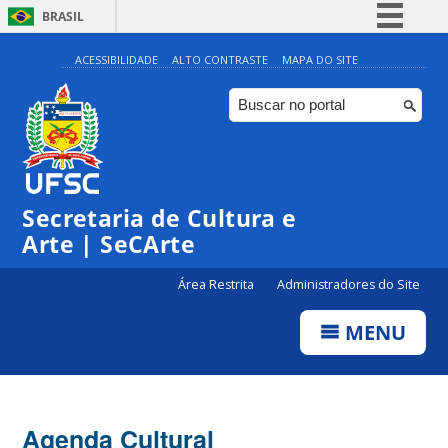
BRASIL
Simplifique!
ACESSIBILIDADE
ALTO CONTRASTE
MAPA DO SITE
Comunica BR
Participe
Acesso à informação
0:00
Legislação
Secretaria de Cultura e
1:00
Canais
Arte | SeCArte
2:00
Área Restrita
Administradores do Site
MENU
3:00
4:00
Agenda Cultural