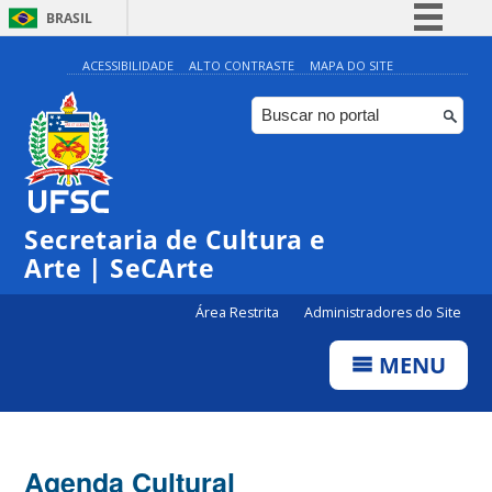
BRASIL
Simplifique!
ACESSIBILIDADE
ALTO CONTRASTE
MAPA DO SITE
Comunica BR
Participe
Acesso à informação
0:00
Legislação
Secretaria de Cultura e
1:00
Canais
Arte | SeCArte
2:00
Área Restrita
Administradores do Site
MENU
3:00
4:00
Agenda Cultural