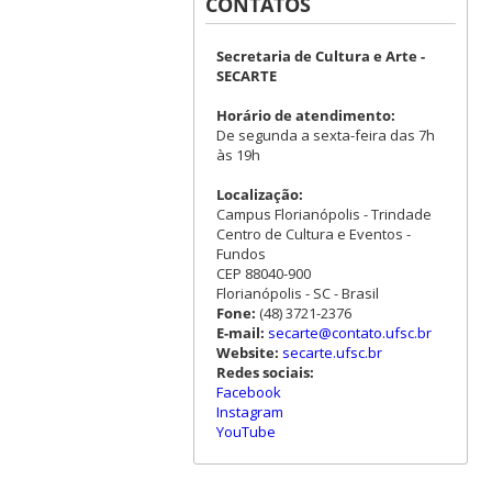
CONTATOS
Secretaria de Cultura e Arte -
SECARTE
Horário de atendimento:
De segunda a sexta-feira das 7h
às 19h
Localização:
Campus Florianópolis - Trindade
Centro de Cultura e Eventos -
Fundos
CEP 88040-900
Florianópolis - SC - Brasil
Fone:
(48) 3721-2376
E-mail:
secarte@contato.ufsc.br
Website:
secarte.ufsc.br
Redes sociais:
Facebook
Instagram
YouTube