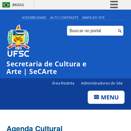
BRASIL
Simplifique!
ACESSIBILIDADE
ALTO CONTRASTE
MAPA DO SITE
Comunica BR
Participe
Acesso à informação
0:00
Legislação
Secretaria de Cultura e
1:00
Canais
Arte | SeCArte
2:00
Área Restrita
Administradores do Site
MENU
3:00
4:00
Agenda Cultural