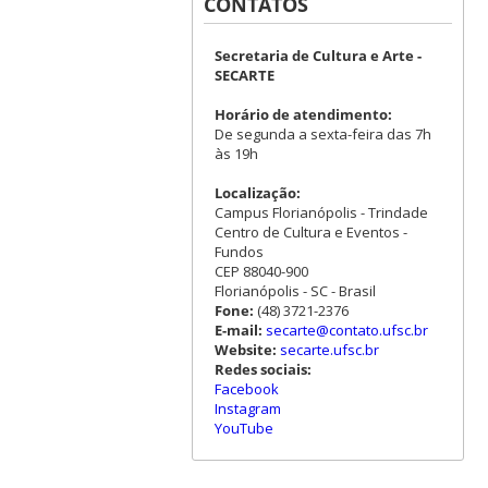
CONTATOS
Secretaria de Cultura e Arte -
SECARTE
Horário de atendimento:
De segunda a sexta-feira das 7h
às 19h
Localização:
Campus Florianópolis - Trindade
Centro de Cultura e Eventos -
Fundos
CEP 88040-900
Florianópolis - SC - Brasil
Fone:
(48) 3721-2376
E-mail:
secarte@contato.ufsc.br
Website:
secarte.ufsc.br
Redes sociais:
Facebook
Instagram
YouTube