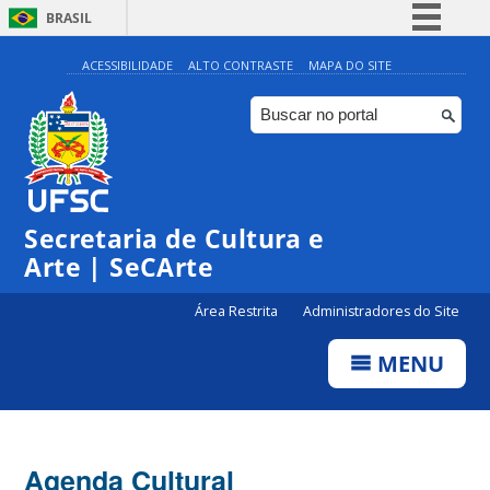
BRASIL
Simplifique!
ACESSIBILIDADE
ALTO CONTRASTE
MAPA DO SITE
Comunica BR
Participe
Acesso à informação
Legislação
Secretaria de Cultura e
Canais
Arte | SeCArte
Área Restrita
Administradores do Site
MENU
Agenda Cultural