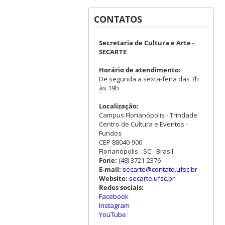
CONTATOS
Secretaria de Cultura e Arte -
SECARTE
Horário de atendimento:
De segunda a sexta-feira das 7h
às 19h
Localização:
Campus Florianópolis - Trindade
Centro de Cultura e Eventos -
Fundos
CEP 88040-900
Florianópolis - SC - Brasil
Fone:
(48) 3721-2376
E-mail:
secarte@contato.ufsc.br
Website:
secarte.ufsc.br
Redes sociais:
Facebook
Instagram
YouTube