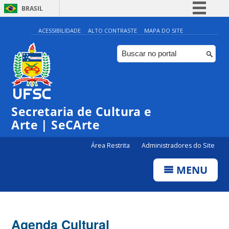
BRASIL
Simplifique!
ACESSIBILIDADE
ALTO CONTRASTE
MAPA DO SITE
Comunica BR
Participe
Acesso à informação
Legislação
Secretaria de Cultura e
Canais
Arte | SeCArte
Área Restrita
Administradores do Site
MENU
Agenda Cultural