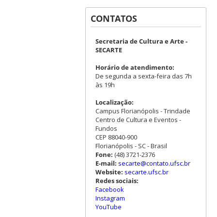
CONTATOS
Secretaria de Cultura e Arte -
SECARTE
Horário de atendimento:
De segunda a sexta-feira das 7h
às 19h
Localização:
Campus Florianópolis - Trindade
Centro de Cultura e Eventos -
Fundos
CEP 88040-900
Florianópolis - SC - Brasil
Fone:
(48) 3721-2376
E-mail:
secarte@contato.ufsc.br
Website:
secarte.ufsc.br
Redes sociais:
Facebook
Instagram
YouTube