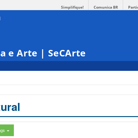
Simplifique!
Comunica BR
Parti
ra e Arte | SeCArte
ural
ags