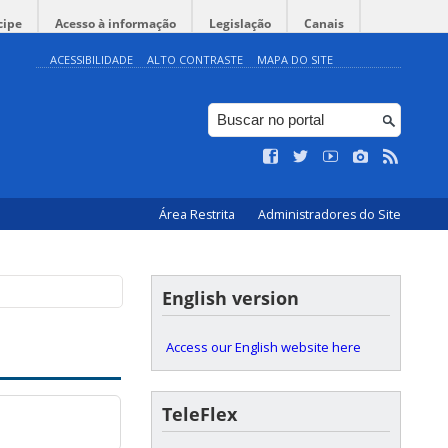
cipe
Acesso à informação
Legislação
Canais
ACESSIBILIDADE
ALTO CONTRASTE
MAPA DO SITE
Área Restrita
Administradores do Site
English version
Access our English website here
TeleFlex