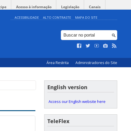
cipe
Acesso à informação
Legislação
Canais
ACESSIBILIDADE
ALTO CONTRASTE
MAPA DO SITE
Área Restrita
Administradores do Site
English version
Access our English website here
TeleFlex