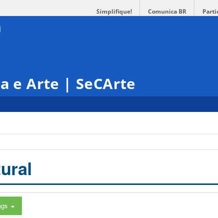
Simplifique!
Comunica BR
Parti
ra e Arte | SeCArte
ural
ags