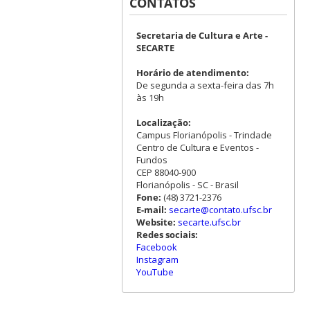
CONTATOS
Secretaria de Cultura e Arte -
SECARTE
Horário de atendimento:
De segunda a sexta-feira das 7h
às 19h
Localização:
Campus Florianópolis - Trindade
Centro de Cultura e Eventos -
Fundos
CEP 88040-900
Florianópolis - SC - Brasil
Fone:
(48) 3721-2376
E-mail:
secarte@contato.ufsc.br
Website:
secarte.ufsc.br
Redes sociais:
Facebook
Instagram
YouTube