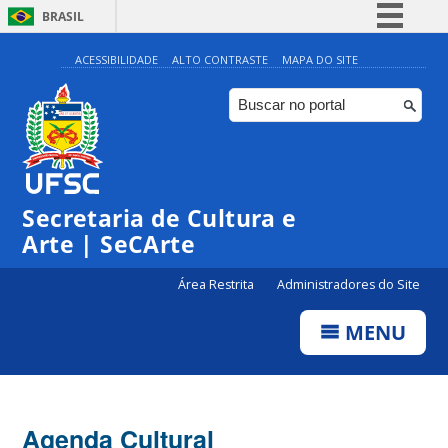
BRASIL
Simplifique!
ACESSIBILIDADE
ALTO CONTRASTE
MAPA DO SITE
Comunica BR
Participe
Acesso à informação
0:00
Legislação
Secretaria de Cultura e
1:00
Canais
Arte | SeCArte
2:00
Área Restrita
Administradores do Site
MENU
3:00
4:00
Agenda Cultural