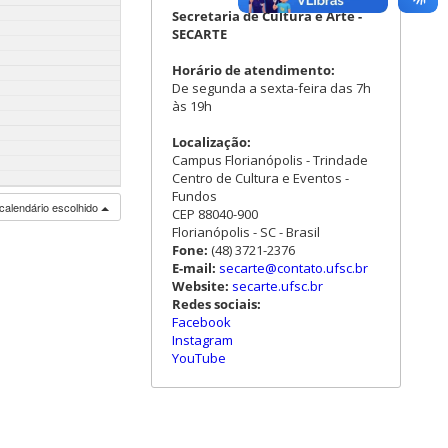
Secretaria de Cultura e Arte -
SECARTE
Horário de atendimento:
De segunda a sexta-feira das 7h
às 19h
Localização:
Campus Florianópolis - Trindade
Centro de Cultura e Eventos -
Fundos
calendário escolhido
CEP 88040-900
Florianópolis - SC - Brasil
Fone:
(48) 3721-2376
E-mail:
secarte@contato.ufsc.br
Website:
secarte.ufsc.br
Redes sociais:
Facebook
Instagram
YouTube