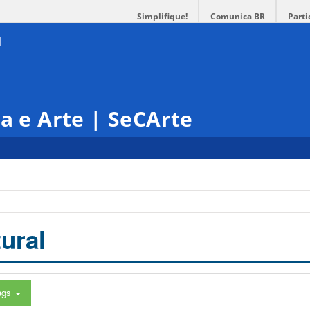
Simplifique!
Comunica BR
Parti
ra e Arte | SeCArte
ural
ags