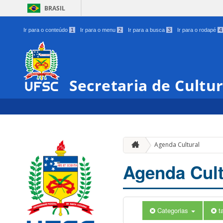
BRASIL
Ir para o conteúdo
1
Ir para o menu
2
Ir para a busca
3
Ir para o rodapé
4
Secretaria de Cultu
Agenda Cultural
Agenda Cult
Categorias
t