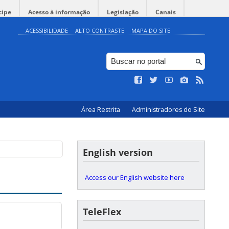
cipe
Acesso à informação
Legislação
Canais
ACESSIBILIDADE
ALTO CONTRASTE
MAPA DO SITE
Área Restrita
Administradores do Site
English version
Access our English website here
TeleFlex