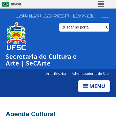
BRASIL
Simplifique!
ACESSIBILIDADE
ALTO CONTRASTE
MAPA DO SITE
Comunica BR
Participe
Acesso à informação
Legislação
Secretaria de Cultura e
Canais
Arte | SeCArte
Área Restrita
Administradores do Site
MENU
Agenda Cultural