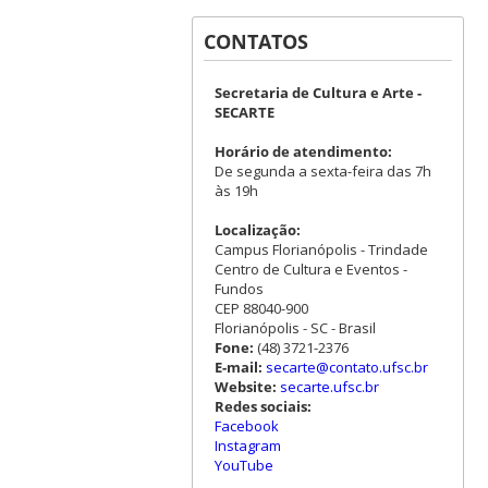
CONTATOS
Secretaria de Cultura e Arte -
SECARTE
Horário de atendimento:
De segunda a sexta-feira das 7h
às 19h
Localização:
Campus Florianópolis - Trindade
Centro de Cultura e Eventos -
Fundos
CEP 88040-900
Florianópolis - SC - Brasil
Fone:
(48) 3721-2376
E-mail:
secarte@contato.ufsc.br
Website:
secarte.ufsc.br
Redes sociais:
Facebook
Instagram
YouTube