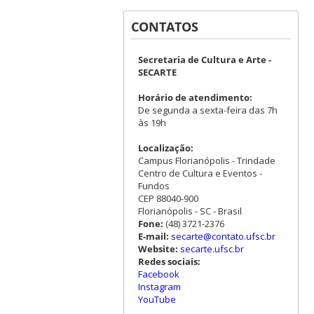
CONTATOS
Secretaria de Cultura e Arte -
SECARTE
Horário de atendimento:
De segunda a sexta-feira das 7h
às 19h
Localização:
Campus Florianópolis - Trindade
Centro de Cultura e Eventos -
Fundos
CEP 88040-900
Florianópolis - SC - Brasil
Fone:
(48) 3721-2376
E-mail:
secarte@contato.ufsc.br
Website:
secarte.ufsc.br
Redes sociais:
Facebook
Instagram
YouTube