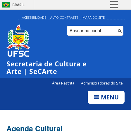
BRASIL
Simplifique!
ACESSIBILIDADE
ALTO CONTRASTE
MAPA DO SITE
Comunica BR
Participe
Acesso à informação
Legislação
Secretaria de Cultura e
Canais
Arte | SeCArte
Área Restrita
Administradores do Site
MENU
Agenda Cultural