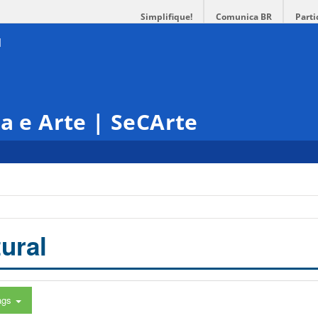
Simplifique!
Comunica BR
Parti
ra e Arte | SeCArte
ural
ags