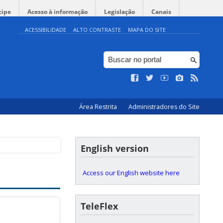
cipe
Acesso à informação
Legislação
Canais
ACESSIBILIDADE
ALTO CONTRASTE
MAPA DO SITE
Área Restrita
Administradores do Site
English version
Access our English website here
TeleFlex