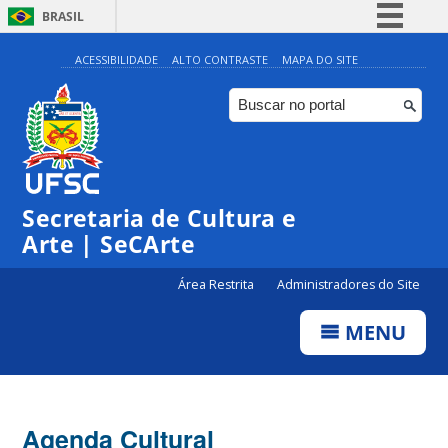
BRASIL
Simplifique!
ACESSIBILIDADE
ALTO CONTRASTE
MAPA DO SITE
Comunica BR
Participe
Acesso à informação
0:00
Legislação
Secretaria de Cultura e
1:00
Canais
Arte | SeCArte
2:00
Área Restrita
Administradores do Site
MENU
3:00
4:00
Agenda Cultural