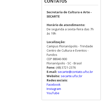
CONTATOS
Secretaria de Cultura e Arte -
SECARTE
Horário de atendimento:
De segunda a sexta-feira das 7h
às 19h
Localização:
Campus Florianópolis - Trindade
Centro de Cultura e Eventos -
Fundos
CEP 88040-900
Florianópolis - SC - Brasil
Fone:
(48) 3721-2376
E-mail:
secarte@contato.ufsc.br
Website:
secarte.ufsc.br
Redes sociais:
Facebook
Instagram
YouTube