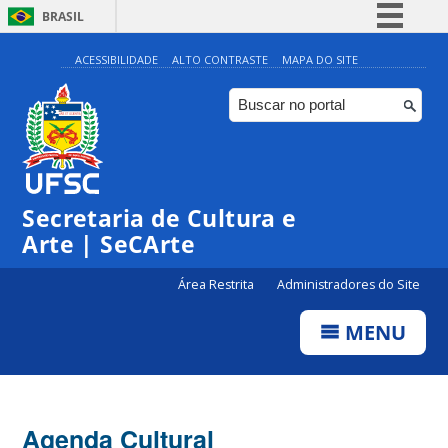
BRASIL
Simplifique!
ACESSIBILIDADE
ALTO CONTRASTE
MAPA DO SITE
Comunica BR
Participe
Acesso à informação
0:00
Legislação
Secretaria de Cultura e
1:00
Canais
Arte | SeCArte
2:00
Área Restrita
Administradores do Site
MENU
3:00
4:00
Agenda Cultural