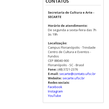
CONTATOS
Secretaria de Cultura e Arte -
SECARTE
Horário de atendimento:
De segunda a sexta-feira das 7h
às 19h
Localização:
Campus Florianópolis - Trindade
Centro de Cultura e Eventos -
Fundos
CEP 88040-900
Florianópolis - SC - Brasil
Fone:
(48) 3721-2376
E-mail:
secarte@contato.ufsc.br
Website:
secarte.ufsc.br
Redes sociais:
Facebook
Instagram
YouTube