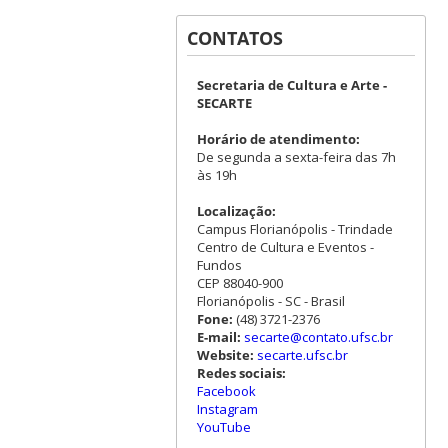
CONTATOS
Secretaria de Cultura e Arte -
SECARTE
Horário de atendimento:
De segunda a sexta-feira das 7h
às 19h
Localização:
Campus Florianópolis - Trindade
Centro de Cultura e Eventos -
Fundos
CEP 88040-900
Florianópolis - SC - Brasil
Fone:
(48) 3721-2376
E-mail:
secarte@contato.ufsc.br
Website:
secarte.ufsc.br
Redes sociais:
Facebook
Instagram
YouTube