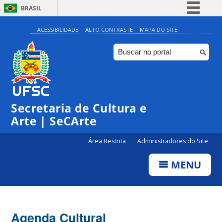
BRASIL
Simplifique!
ACESSIBILIDADE
ALTO CONTRASTE
MAPA DO SITE
Comunica BR
Participe
Acesso à informação
Legislação
Secretaria de Cultura e
Canais
Arte | SeCArte
Área Restrita
Administradores do Site
MENU
Agenda Cultural