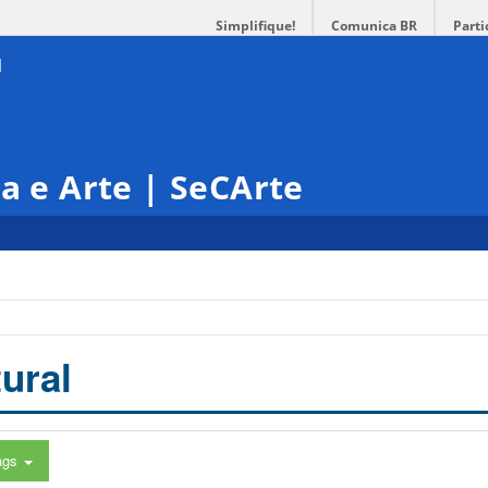
Simplifique!
Comunica BR
Parti
ra e Arte | SeCArte
ural
ags