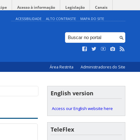
cipe
Acesso à informação
Legislação
Canais
ACESSIBILIDADE
ALTO CONTRASTE
MAPA DO SITE
Área Restrita
Administradores do Site
English version
Access our English website here
TeleFlex