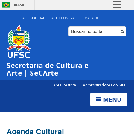
BRASIL
Simplifique!
ACESSIBILIDADE
ALTO CONTRASTE
MAPA DO SITE
Comunica BR
Participe
Acesso à informação
Legislação
Secretaria de Cultura e
Canais
Arte | SeCArte
Área Restrita
Administradores do Site
MENU
Agenda Cultural