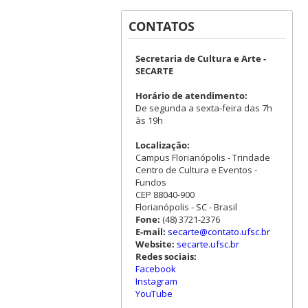
CONTATOS
Secretaria de Cultura e Arte -
SECARTE
Horário de atendimento:
De segunda a sexta-feira das 7h
às 19h
Localização:
Campus Florianópolis - Trindade
Centro de Cultura e Eventos -
Fundos
CEP 88040-900
Florianópolis - SC - Brasil
Fone:
(48) 3721-2376
E-mail:
secarte@contato.ufsc.br
Website:
secarte.ufsc.br
Redes sociais:
Facebook
Instagram
YouTube