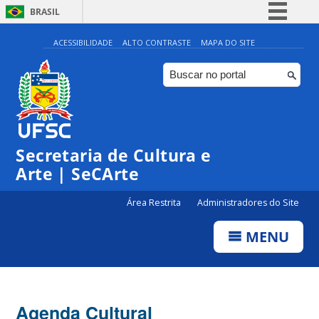
BRASIL
Simplifique!
ACESSIBILIDADE
ALTO CONTRASTE
MAPA DO SITE
Comunica BR
Participe
Acesso à informação
Legislação
Secretaria de Cultura e
Canais
Arte | SeCArte
Área Restrita
Administradores do Site
MENU
Agenda Cultural