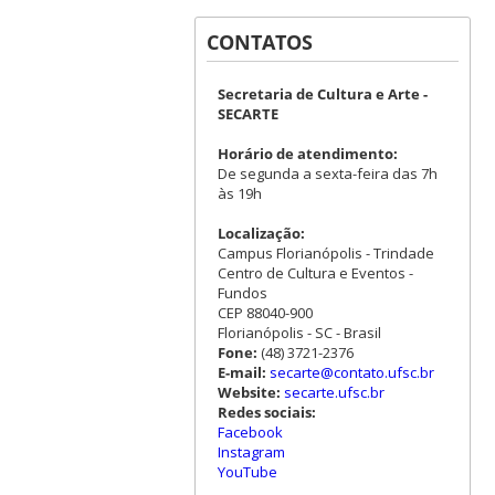
CONTATOS
Secretaria de Cultura e Arte -
SECARTE
Horário de atendimento:
De segunda a sexta-feira das 7h
às 19h
Localização:
Campus Florianópolis - Trindade
Centro de Cultura e Eventos -
Fundos
CEP 88040-900
Florianópolis - SC - Brasil
Fone:
(48) 3721-2376
E-mail:
secarte@contato.ufsc.br
Website:
secarte.ufsc.br
Redes sociais:
Facebook
Instagram
YouTube