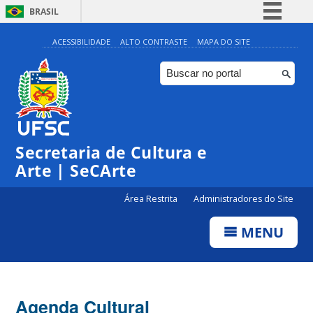
BRASIL
Simplifique!
ACESSIBILIDADE
ALTO CONTRASTE
MAPA DO SITE
Comunica BR
Participe
Acesso à informação
Legislação
Secretaria de Cultura e
Canais
Arte | SeCArte
Área Restrita
Administradores do Site
MENU
Agenda Cultural