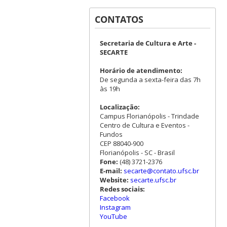
CONTATOS
Secretaria de Cultura e Arte -
SECARTE
Horário de atendimento:
De segunda a sexta-feira das 7h
às 19h
Localização:
Campus Florianópolis - Trindade
Centro de Cultura e Eventos -
Fundos
CEP 88040-900
Florianópolis - SC - Brasil
Fone:
(48) 3721-2376
E-mail:
secarte@contato.ufsc.br
Website:
secarte.ufsc.br
Redes sociais:
Facebook
Instagram
YouTube