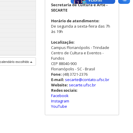
Secretaria de Cultura e Arte -
SECARTE
Horário de atendimento:
De segunda a sexta-feira das 7h
às 19h
Localização:
Campus Florianópolis - Trindade
Centro de Cultura e Eventos -
Fundos
calendário escolhido
CEP 88040-900
Florianópolis - SC - Brasil
Fone:
(48) 3721-2376
E-mail:
secarte@contato.ufsc.br
Website:
secarte.ufsc.br
Redes sociais:
Facebook
Instagram
YouTube