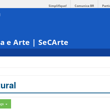
Simplifique!
Comunica BR
Parti
ra e Arte | SeCArte
ural
ags