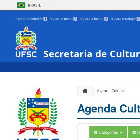
BRASIL
Ir para o conteúdo
1
Ir para o menu
2
Ir para a busca
3
Ir para o rodapé
4
Secretaria de Cultu
Agenda Cultural
Agenda Cult
Categorias
t