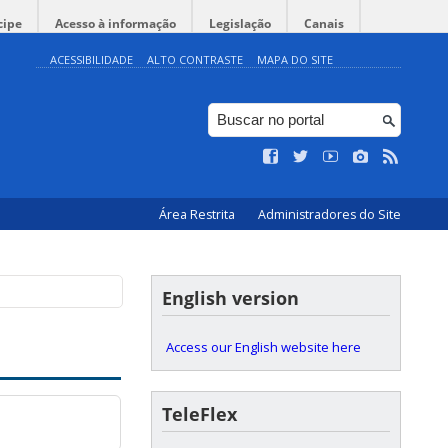
cipe
Acesso à informação
Legislação
Canais
ACESSIBILIDADE
ALTO CONTRASTE
MAPA DO SITE
Área Restrita
Administradores do Site
English version
Access our English website here
TeleFlex