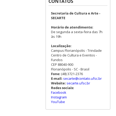
CONTATOS
Secretaria de Cultura e Arte -
SECARTE
Horário de atendimento:
De segunda a sexta-feira das 7h
às 19h
Localização:
Campus Florianópolis - Trindade
Centro de Cultura e Eventos -
Fundos
CEP 88040-900
Florianópolis - SC - Brasil
Fone:
(48) 3721-2376
E-mail:
secarte@contato.ufsc.br
Website:
secarte.ufsc.br
Redes sociais:
Facebook
Instagram
YouTube