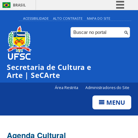
BRASIL
Simplifique!
ACESSIBILIDADE
ALTO CONTRASTE
MAPA DO SITE
Comunica BR
Participe
Acesso à informação
0:00
Legislação
Secretaria de Cultura e
1:00
Canais
Arte | SeCArte
2:00
Área Restrita
Administradores do Site
MENU
3:00
4:00
Agenda Cultural