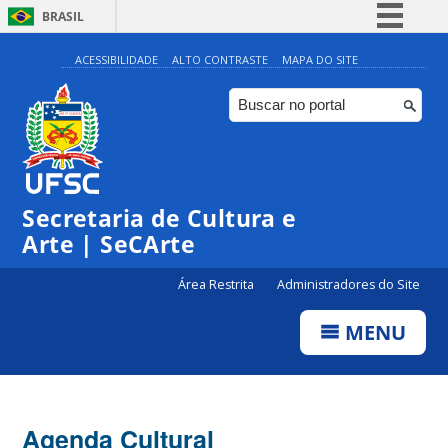
BRASIL
Simplifique!
ACESSIBILIDADE
ALTO CONTRASTE
MAPA DO SITE
Comunica BR
Participe
Acesso à informação
0:00
Legislação
Secretaria de Cultura e
1:00
Canais
Arte | SeCArte
2:00
Área Restrita
Administradores do Site
MENU
3:00
4:00
Agenda Cultural