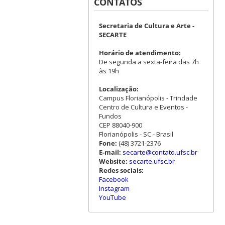
CONTATOS
Secretaria de Cultura e Arte -
SECARTE
Horário de atendimento:
De segunda a sexta-feira das 7h
às 19h
Localização:
Campus Florianópolis - Trindade
Centro de Cultura e Eventos -
Fundos
CEP 88040-900
Florianópolis - SC - Brasil
Fone:
(48) 3721-2376
E-mail:
secarte@contato.ufsc.br
Website:
secarte.ufsc.br
Redes sociais:
Facebook
Instagram
YouTube