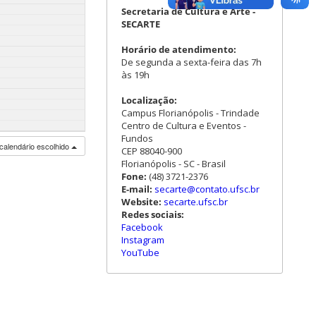
Secretaria de Cultura e Arte -
SECARTE
Horário de atendimento:
De segunda a sexta-feira das 7h
às 19h
Localização:
Campus Florianópolis - Trindade
Centro de Cultura e Eventos -
Fundos
calendário escolhido
CEP 88040-900
Florianópolis - SC - Brasil
Fone:
(48) 3721-2376
E-mail:
secarte@contato.ufsc.br
Website:
secarte.ufsc.br
Redes sociais:
Facebook
Instagram
YouTube