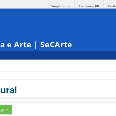
Simplifique!
Comunica BR
Parti
ra e Arte | SeCArte
ural
ags