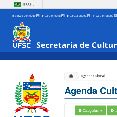
BRASIL
Ir para o conteúdo
1
Ir para o menu
2
Ir para a busca
3
Ir para o rodapé
4
Secretaria de Cultu
Agenda Cultural
Agenda Cult
Categorias
t