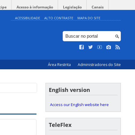
cipe
Acesso à informação
Legislação
Canais
ACESSIBILIDADE
ALTO CONTRASTE
MAPA DO SITE
Área Restrita
Administradores do Site
English version
Access our English website here
TeleFlex