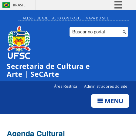
BRASIL
Simplifique!
ACESSIBILIDADE
ALTO CONTRASTE
MAPA DO SITE
Comunica BR
Participe
Acesso à informação
0:00
Legislação
Secretaria de Cultura e
1:00
Canais
Arte | SeCArte
2:00
Área Restrita
Administradores do Site
MENU
3:00
4:00
Agenda Cultural