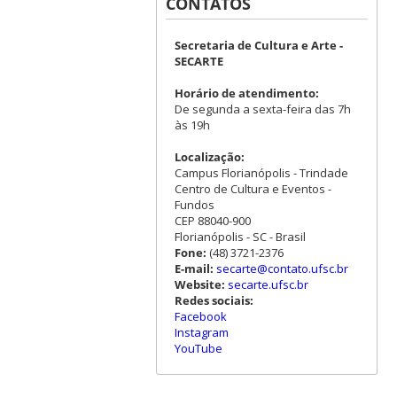
CONTATOS
Secretaria de Cultura e Arte -
SECARTE
Horário de atendimento:
De segunda a sexta-feira das 7h
às 19h
Localização:
Campus Florianópolis - Trindade
Centro de Cultura e Eventos -
Fundos
CEP 88040-900
Florianópolis - SC - Brasil
Fone:
(48) 3721-2376
E-mail:
secarte@contato.ufsc.br
Website:
secarte.ufsc.br
Redes sociais:
Facebook
Instagram
YouTube