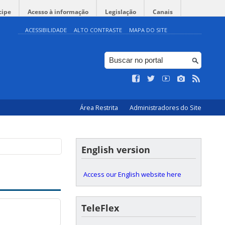
cipe
Acesso à informação
Legislação
Canais
ACESSIBILIDADE
ALTO CONTRASTE
MAPA DO SITE
Área Restrita
Administradores do Site
English version
Access our English website here
TeleFlex