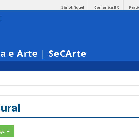
Simplifique!
Comunica BR
Parti
ra e Arte | SeCArte
ural
ags