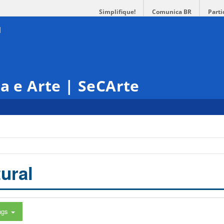
Simplifique!
Comunica BR
Parti
ra e Arte | SeCArte
ural
ags