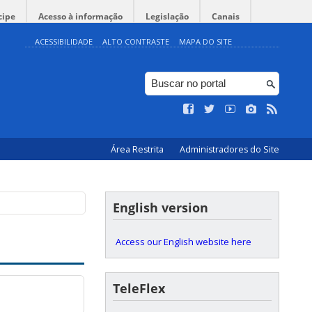
cipe
Acesso à informação
Legislação
Canais
ACESSIBILIDADE
ALTO CONTRASTE
MAPA DO SITE
Área Restrita
Administradores do Site
English version
Access our English website here
TeleFlex