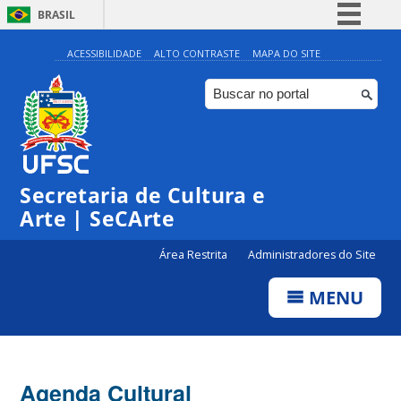
BRASIL
Simplifique!
ACESSIBILIDADE
ALTO CONTRASTE
MAPA DO SITE
Comunica BR
Participe
Acesso à informação
0:00
Legislação
Secretaria de Cultura e
1:00
Canais
Arte | SeCArte
2:00
Área Restrita
Administradores do Site
MENU
3:00
4:00
Agenda Cultural