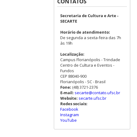
CONTATOS
Secretaria de Cultura e Arte -
SECARTE
Horário de atendimento:
De segunda a sexta-feira das 7h
às 19h
Localização:
Campus Florianópolis - Trindade
Centro de Cultura e Eventos -
Fundos
CEP 88040-900
Florianópolis - SC - Brasil
Fone:
(48) 3721-2376
E-mail:
secarte@contato.ufsc.br
Website:
secarte.ufsc.br
Redes sociais:
Facebook
Instagram
YouTube