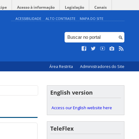
cipe
Acesso à informação
Legislação
Canais
ACESSIBILIDADE
ALTO CONTRASTE
MAPA DO SITE
Área Restrita
Administradores do Site
English version
Access our English website here
TeleFlex