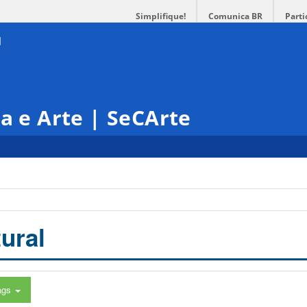
Simplifique!
Comunica BR
Parti
ra e Arte | SeCArte
ural
ags