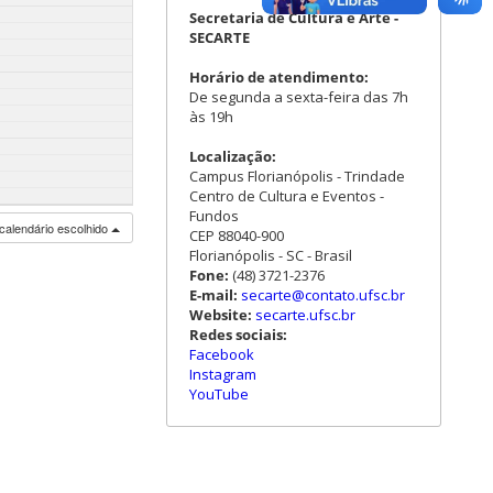
Secretaria de Cultura e Arte -
SECARTE
Horário de atendimento:
De segunda a sexta-feira das 7h
às 19h
Localização:
Campus Florianópolis - Trindade
Centro de Cultura e Eventos -
Fundos
calendário escolhido
CEP 88040-900
Florianópolis - SC - Brasil
Fone:
(48) 3721-2376
E-mail:
secarte@contato.ufsc.br
Website:
secarte.ufsc.br
Redes sociais:
Facebook
Instagram
YouTube