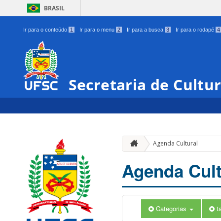
BRASIL
Ir para o conteúdo
1
Ir para o menu
2
Ir para a busca
3
Ir para o rodapé
4
Secretaria de Cultu
Agenda Cultural
Agenda Cult
Categorias
t