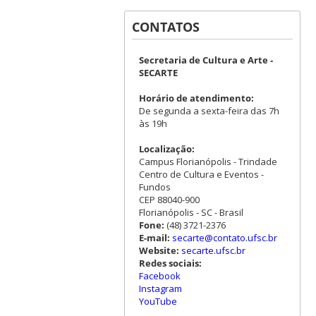
CONTATOS
Secretaria de Cultura e Arte -
SECARTE
Horário de atendimento:
De segunda a sexta-feira das 7h
às 19h
Localização:
Campus Florianópolis - Trindade
Centro de Cultura e Eventos -
Fundos
CEP 88040-900
Florianópolis - SC - Brasil
Fone:
(48) 3721-2376
E-mail:
secarte@contato.ufsc.br
Website:
secarte.ufsc.br
Redes sociais:
Facebook
Instagram
YouTube