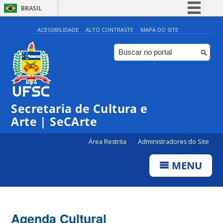
BRASIL
Simplifique!
ACESSIBILIDADE
ALTO CONTRASTE
MAPA DO SITE
Comunica BR
Participe
Acesso à informação
Legislação
Secretaria de Cultura e
Canais
Arte | SeCArte
Área Restrita
Administradores do Site
MENU
Agenda Cultural