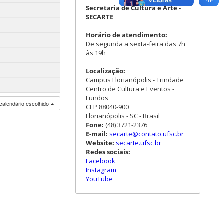
Secretaria de Cultura e Arte -
SECARTE
Horário de atendimento:
De segunda a sexta-feira das 7h
às 19h
Localização:
Campus Florianópolis - Trindade
Centro de Cultura e Eventos -
Fundos
calendário escolhido
CEP 88040-900
Florianópolis - SC - Brasil
Fone:
(48) 3721-2376
E-mail:
secarte@contato.ufsc.br
Website:
secarte.ufsc.br
Redes sociais:
Facebook
Instagram
YouTube