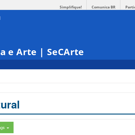
Simplifique!
Comunica BR
Parti
ra e Arte | SeCArte
ural
ags