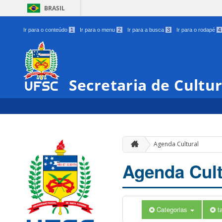
BRASIL
Ir para o conteúdo
1
Ir para o menu
2
Ir para a busca
3
Ir para o rodapé
4
Secretaria de Cultu
Agenda Cultural
Agenda Cult
Categorias
t