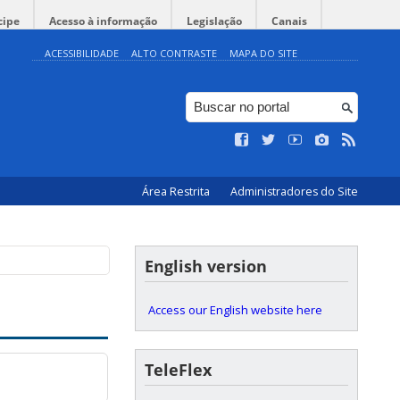
cipe
Acesso à informação
Legislação
Canais
ACESSIBILIDADE
ALTO CONTRASTE
MAPA DO SITE
Área Restrita
Administradores do Site
English version
Access our English website here
TeleFlex