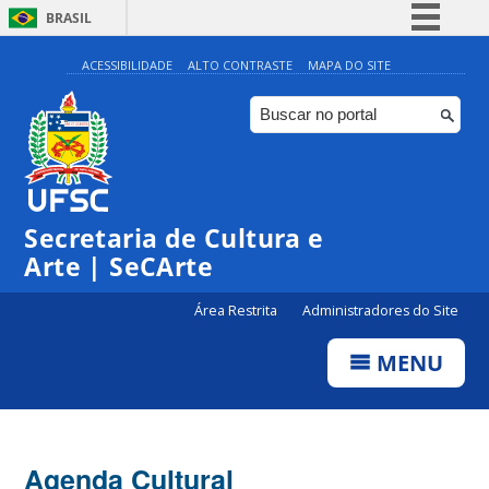
BRASIL
Simplifique!
ACESSIBILIDADE
ALTO CONTRASTE
MAPA DO SITE
Comunica BR
Participe
Acesso à informação
0:00
Legislação
Secretaria de Cultura e
1:00
Canais
Arte | SeCArte
2:00
Área Restrita
Administradores do Site
MENU
3:00
4:00
Agenda Cultural