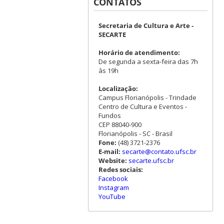
CONTATOS
Secretaria de Cultura e Arte -
SECARTE
Horário de atendimento:
De segunda a sexta-feira das 7h
às 19h
Localização:
Campus Florianópolis - Trindade
Centro de Cultura e Eventos -
Fundos
CEP 88040-900
Florianópolis - SC - Brasil
Fone:
(48) 3721-2376
E-mail:
secarte@contato.ufsc.br
Website:
secarte.ufsc.br
Redes sociais:
Facebook
Instagram
YouTube