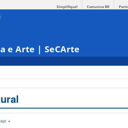
Simplifique!
Comunica BR
Parti
ra e Arte | SeCArte
ural
tags