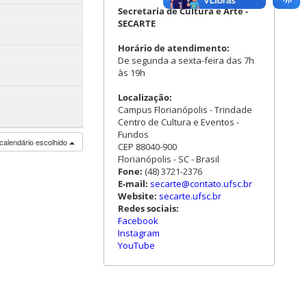
Secretaria de Cultura e Arte -
SECARTE
Horário de atendimento:
De segunda a sexta-feira das 7h
às 19h
Localização:
Campus Florianópolis - Trindade
Centro de Cultura e Eventos -
Fundos
calendário escolhido
CEP 88040-900
Florianópolis - SC - Brasil
Fone:
(48) 3721-2376
E-mail:
secarte@contato.ufsc.br
Website:
secarte.ufsc.br
Redes sociais:
Facebook
Instagram
YouTube