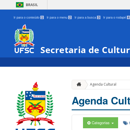
BRASIL
Ir para o conteúdo
1
Ir para o menu
2
Ir para a busca
3
Ir para o rodapé
4
Secretaria de Cultu
Agenda Cultural
Agenda Cult
Categorias