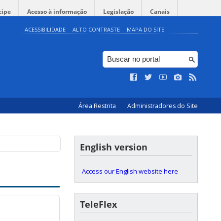
cipe
Acesso à informação
Legislação
Canais
ACESSIBILIDADE
ALTO CONTRASTE
MAPA DO SITE
Área Restrita
Administradores do Site
English version
Access our English website here
TeleFlex