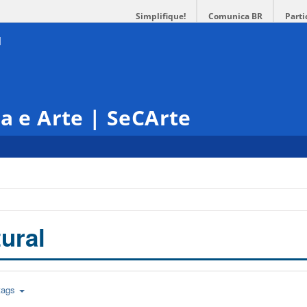
Simplifique!
Comunica BR
Parti
ra e Arte | SeCArte
ural
tags