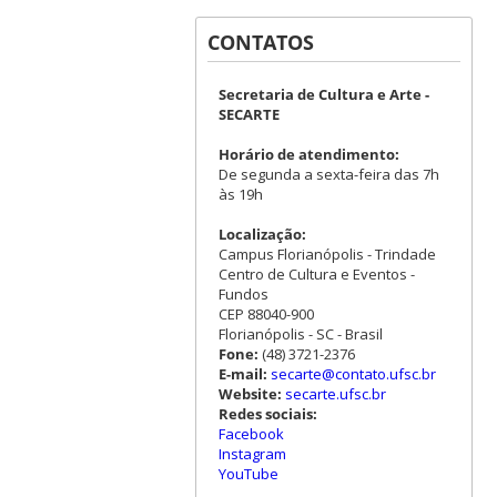
CONTATOS
Secretaria de Cultura e Arte -
SECARTE
Horário de atendimento:
De segunda a sexta-feira das 7h
às 19h
Localização:
Campus Florianópolis - Trindade
Centro de Cultura e Eventos -
Fundos
CEP 88040-900
Florianópolis - SC - Brasil
Fone:
(48) 3721-2376
E-mail:
secarte@contato.ufsc.br
Website:
secarte.ufsc.br
Redes sociais:
Facebook
Instagram
YouTube