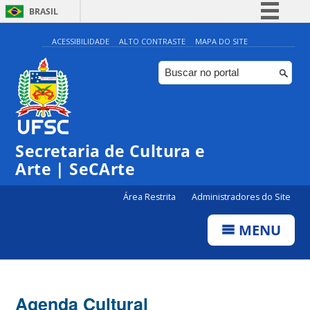
BRASIL
Simplifique!
ACESSIBILIDADE
ALTO CONTRASTE
MAPA DO SITE
Comunica BR
Participe
Acesso à informação
Legislação
Secretaria de Cultura e
Canais
Arte | SeCArte
Área Restrita
Administradores do Site
MENU
Agenda Cultural