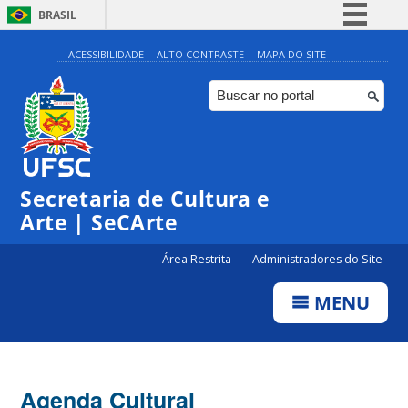
BRASIL
Simplifique!
ACESSIBILIDADE
ALTO CONTRASTE
MAPA DO SITE
Comunica BR
Participe
Acesso à informação
0:00
Legislação
Secretaria de Cultura e
1:00
Canais
Arte | SeCArte
2:00
Área Restrita
Administradores do Site
MENU
3:00
4:00
Agenda Cultural