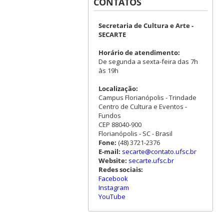
CONTATOS
Secretaria de Cultura e Arte -
SECARTE
Horário de atendimento:
De segunda a sexta-feira das 7h
às 19h
Localização:
Campus Florianópolis - Trindade
Centro de Cultura e Eventos -
Fundos
CEP 88040-900
Florianópolis - SC - Brasil
Fone:
(48) 3721-2376
E-mail:
secarte@contato.ufsc.br
Website:
secarte.ufsc.br
Redes sociais:
Facebook
Instagram
YouTube