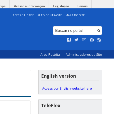
cipe
Acesso à informação
Legislação
Canais
ACESSIBILIDADE
ALTO CONTRASTE
MAPA DO SITE
Área Restrita
Administradores do Site
English version
Access our English website here
TeleFlex