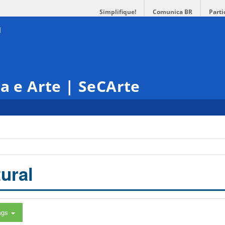
Simplifique!
Comunica BR
Parti
ra e Arte | SeCArte
ural
ags